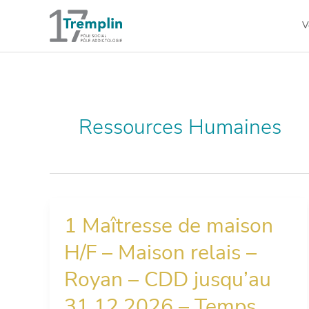
Aller
au
V
contenu
Ressources Humaines
1 Maîtresse de maison
1
Maîtresse
H/F – Maison relais –
de
maison
Royan – CDD jusqu’au
H/F
–
31.12.2026 – Temps
Maison