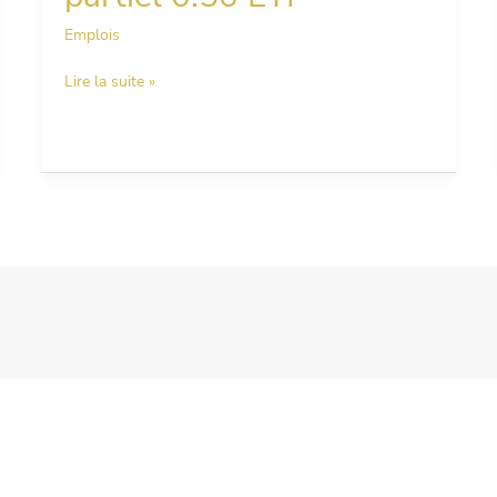
–
Emplois
Royan-
CDI
Lire la suite »
–
Temps
partiel
0.50
ETP