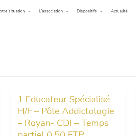
otre situation
L’association
Dispositifs
Actualité
1 Educateur Spécialisé
1
Educateur
H/F – Pôle Addictologie
Spécialisé
H/F
– Royan- CDI – Temps
–
Pôle
partiel 0.50 ETP
Addictologie