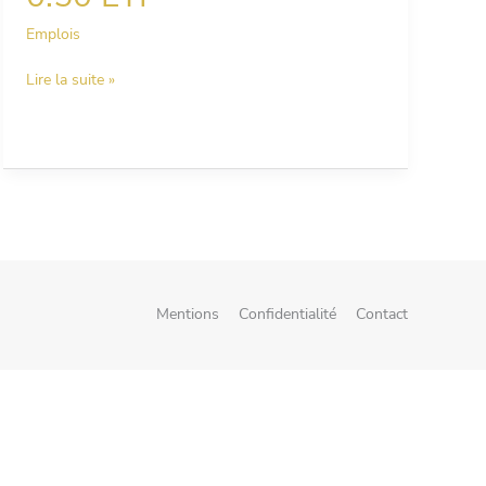
–
Emplois
CDI
–
Lire la suite »
Temps
partiel
–
0.50
ETP
Mentions
Confidentialité
Contact