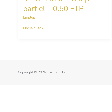
relais
partiel – 0.50 ETP
–
Royan
Emplois
–
CDD
Lire la suite »
jusqu’au
31.12.2026
–
Temps
partiel
–
0.50
ETP
Copyright © 2026
Tremplin 17