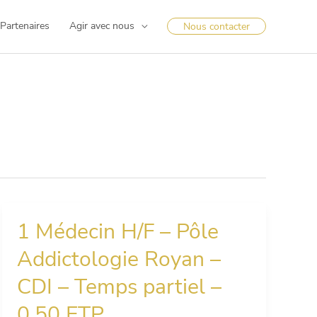
Partenaires
Agir avec nous
Nous contacter
1 Médecin H/F – Pôle
1
Médecin
Addictologie Royan –
H/F
–
CDI – Temps partiel –
Pôle
Addictologie
0.50 ETP
Royan