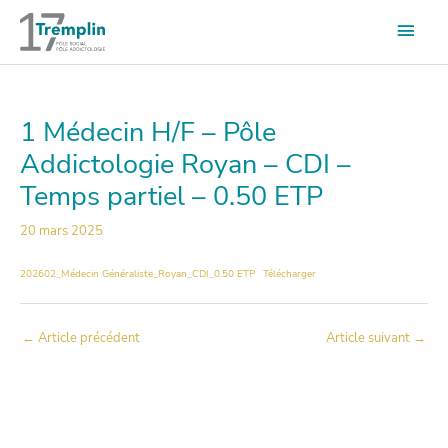
Aller
Men
au
contenu
princ
1 Médecin H/F – Pôle
Addictologie Royan – CDI –
Temps partiel – 0.50 ETP
20 mars 2025
202602_Médecin Généraliste_Royan_CDI_0.50 ETP
Télécharger
←
Article précédent
Article suivant
→