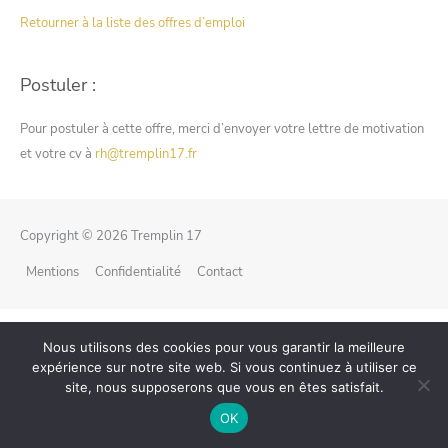
Retourner à la liste des offres d’emploi
Postuler :
Pour postuler à cette offre, merci d’envoyer votre lettre de motivation
et votre cv à
rh@tremplin17.fr
Copyright © 2026
Tremplin 17
Mentions
Confidentialité
Contact
Nous utilisons des cookies pour vous garantir la meilleure
expérience sur notre site web. Si vous continuez à utiliser ce
site, nous supposerons que vous en êtes satisfait.
OK