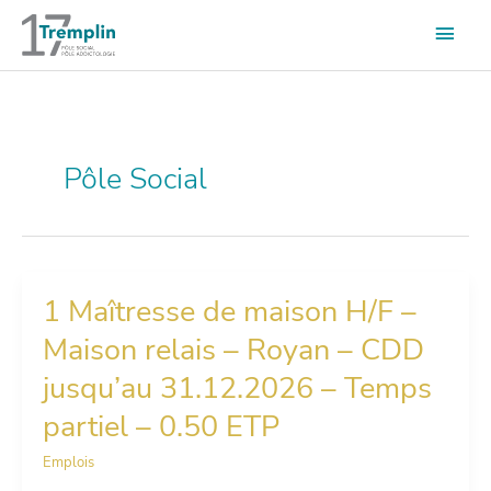
Aller
Men
au
contenu
princ
Pôle Social
1 Maîtresse de maison H/F –
1
Maîtresse
Maison relais – Royan – CDD
de
maison
jusqu’au 31.12.2026 – Temps
H/F
–
partiel – 0.50 ETP
Maison
relais
Emplois
–
Royan