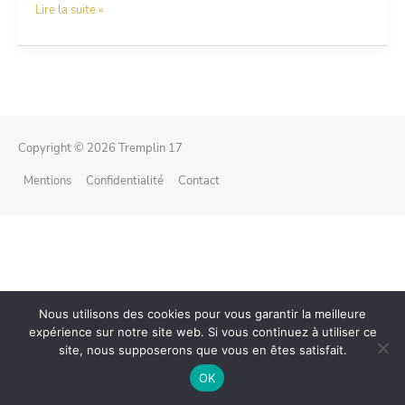
Lire la suite »
–
CDD
jusqu’au
31.12.2026
–
Temps
partiel
–
Copyright © 2026
Tremplin 17
0.50
ETP
Mentions
Confidentialité
Contact
Nous utilisons des cookies pour vous garantir la meilleure
expérience sur notre site web. Si vous continuez à utiliser ce
site, nous supposerons que vous en êtes satisfait.
OK