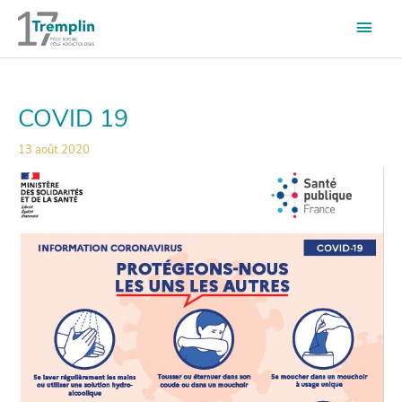
Aller
Men
au
contenu
princ
COVID 19
13 août 2020