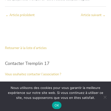
←
Article précédent
Article suivant
→
Retourner à la liste d’articles
Contacter Tremplin 17
Vous souhaitez contacter l’association ?
Nous utilisons des cookies pour vous garantir la meilleure
expérience sur notre site web. Si vous continuez à utiliser ce
Copyright © 2026
Tremplin 17
site, nous supposerons que vous en êtes satisfait.
Mentions
Confidentialité
Contact
OK