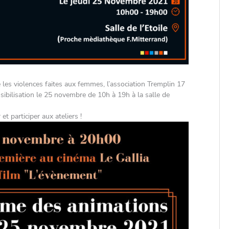
 les violences faites aux femmes, l’association Tremplin 17
ibilisation le 25 novembre de 10h à 19h à la salle de
 participer aux ateliers !