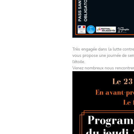
Très engagée dans la lutte contre
vous propose une journée de sens
l’étoile.
Venez nombreux nous rencontrer et